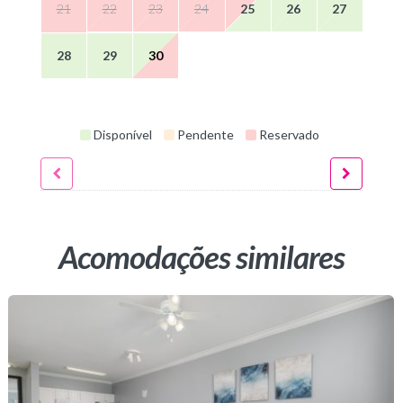
21
22
23
24
25
26
27
28
29
30
Disponível
Pendente
Reservado
Acomodações similares