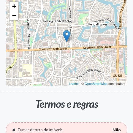
+
−
Leaflet
| ©
OpenStreetMap
contributors
Termos e regras
Fumar dentro do imóvel:
Não