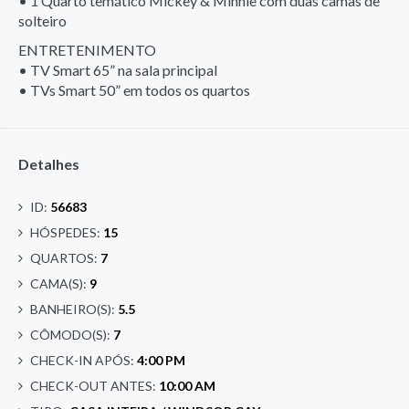
• 1 Quarto temático Mickey & Minnie com duas camas de
solteiro
ENTRETENIMENTO
• TV Smart 65” na sala principal
• TVs Smart 50” em todos os quartos
Detalhes
ID:
56683
HÓSPEDES:
15
QUARTOS:
7
CAMA(S):
9
BANHEIRO(S):
5.5
CÔMODO(S):
7
CHECK-IN APÓS:
4:00 PM
CHECK-OUT ANTES:
10:00 AM