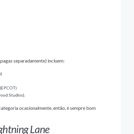
l (pagas separadamente) incluem:
m)
d (EPCOT)
wood Studios).
ategoria ocasionalmente, então, é sempre bom
ghtning Lane