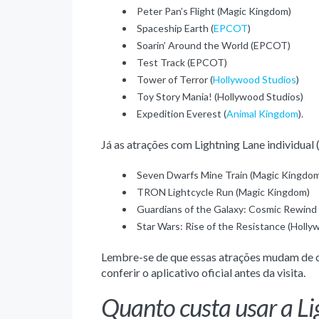
Peter Pan’s Flight (Magic Kingdom)
Spaceship Earth (
EPCOT
)
Soarin’ Around the World (EPCOT)
Test Track (EPCOT)
Tower of Terror (
Hollywood Studios
)
Toy Story Mania! (Hollywood Studios)
Expedition Everest (
Animal Kingdom
).
Já as atrações com Lightning Lane individua
Seven Dwarfs Mine Train (Magic Kingdo
TRON Lightcycle Run (Magic Kingdom)
Guardians of the Galaxy: Cosmic Rewin
Star Wars: Rise of the Resistance (Holly
Lembre-se de que essas atrações mudam de c
conferir o aplicativo oficial antes da visita.
Quanto custa usar a Li