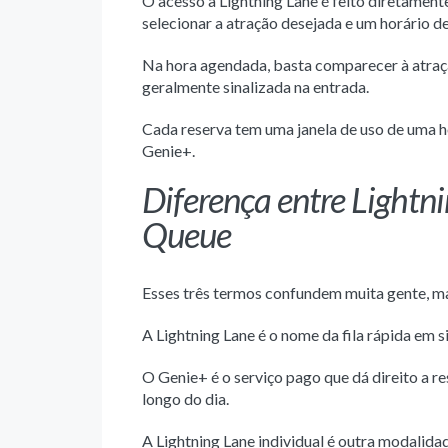
O acesso à Lightning Lane é feito diretament
selecionar a atração desejada e um horário de
Na hora agendada, basta comparecer à atraçã
geralmente sinalizada na entrada.
Cada reserva tem uma janela de uso de uma h
Genie+.
Diferença entre Lightni
Queue
Esses três termos confundem muita gente, m
A Lightning Lane é o nome da fila rápida em si
O Genie+ é o serviço pago que dá direito a r
longo do dia.
A Lightning Lane individual é outra modalida