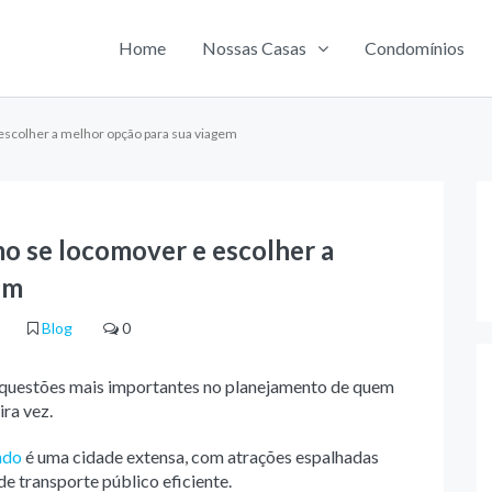
Home
Nossas Casas
Condomínios
scolher a melhor opção para sua viagem
o se locomover e escolher a
em
Blog
0
 questões mais importantes no planejamento de quem
ira vez.
ndo
é uma cidade extensa, com atrações espalhadas
de transporte público eficiente.