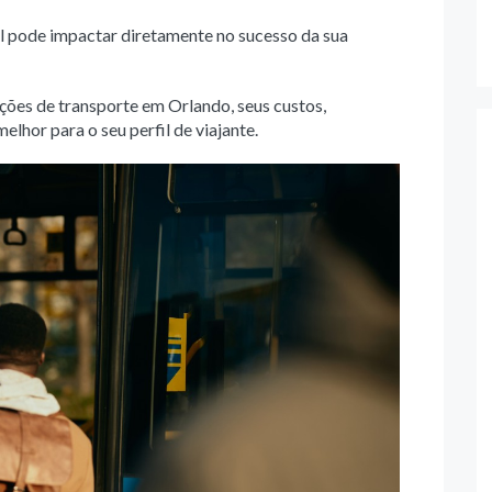
al pode impactar diretamente no sucesso da sua
pções de transporte em Orlando, seus custos,
elhor para o seu perfil de viajante.