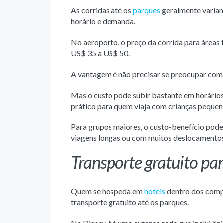
As corridas até os
parques
geralmente variam
horário e demanda.
No aeroporto, o preço da corrida para áreas t
US$ 35 a US$ 50.
A vantagem é não precisar se preocupar co
Mas o custo pode subir bastante em horários 
prático para quem viaja com crianças pequena
Para grupos maiores, o custo-benefício pode 
viagens longas ou com muitos deslocamentos
Transporte gratuito pa
Quem se hospeda em
hotéis
dentro dos comp
transporte gratuito até os parques.
Na Disney, há uma extensa rede que inclui ôni