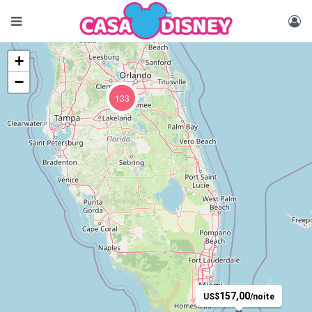
+
−
133
157,00
US$
/noite