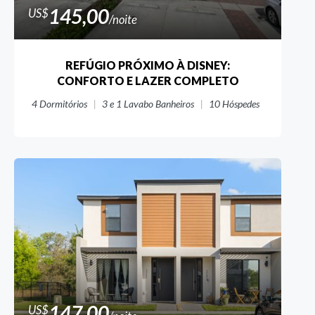
145,00
US$
/noite
REFÚGIO PRÓXIMO À DISNEY:
CONFORTO E LAZER COMPLETO
4
Dormitórios
3 e 1 Lavabo
Banheiros
10
Hóspedes
147,00
US$