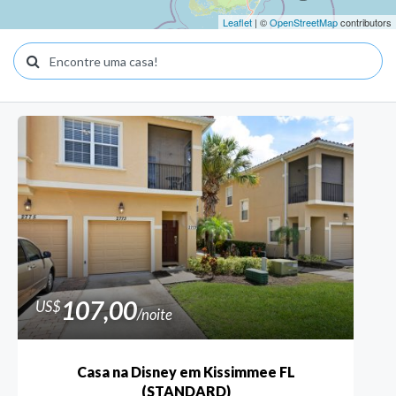
Leaflet
| ©
OpenStreetMap
contributors
107,00
US$
/noite
Casa na Disney em Kissimmee FL
(STANDARD)