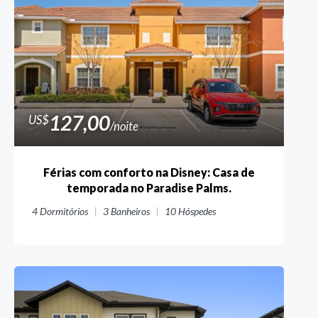
127,00
US$
/noite
Férias com conforto na Disney: Casa de
temporada no Paradise Palms.
4
Dormitórios
3
Banheiros
10
Hóspedes