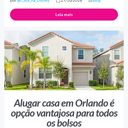
por
@Casa_na_Disney
27/10/2016
Blog
Leia mais
Alugar casa em Orlando é
opção vantajosa para todos
os bolsos