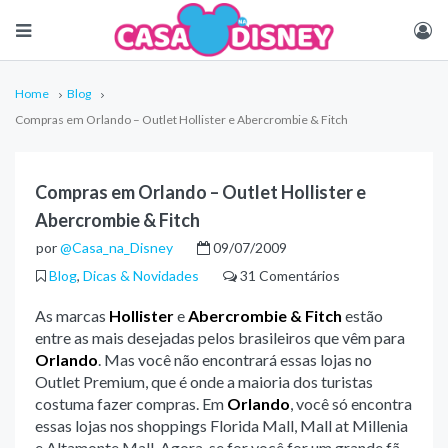
Home
Blog
Compras em Orlando – Outlet Hollister e Abercrombie & Fitch
Compras em Orlando – Outlet Hollister e
Abercrombie & Fitch
por
@Casa_na_Disney
09/07/2009
Blog
,
Dicas & Novidades
31 Comentários
As marcas
Hollister
e
Abercrombie & Fitch
estão
entre as mais desejadas pelos brasileiros que vêm para
Orlando
. Mas você não encontrará essas lojas no
Outlet Premium, que é onde a maioria dos turistas
costuma fazer compras. Em
Orlando
, você só encontra
essas lojas nos shoppings Florida Mall, Mall at Millenia
e Altamonte Mall. Agora, se for você for um grande fã