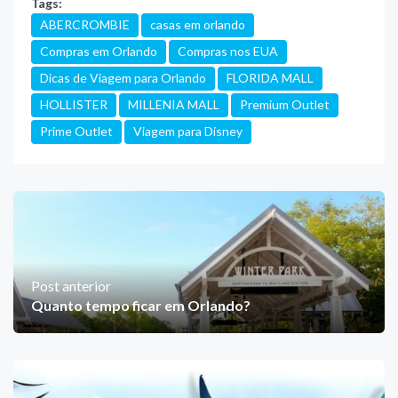
Tags:
ABERCROMBIE
casas em orlando
Compras em Orlando
Compras nos EUA
Dicas de Viagem para Orlando
FLORIDA MALL
HOLLISTER
MILLENIA MALL
Premium Outlet
Prime Outlet
Viagem para Disney
Post anterior
Quanto tempo ficar em Orlando?