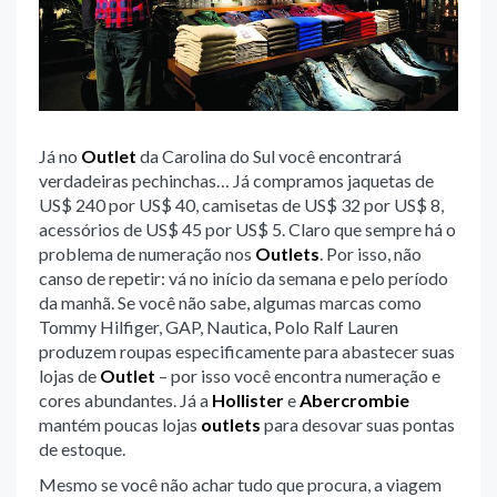
Já no
Outlet
da Carolina do Sul você encontrará
verdadeiras pechinchas… Já compramos jaquetas de
US$ 240 por US$ 40, camisetas de US$ 32 por US$ 8,
acessórios de US$ 45 por US$ 5. Claro que sempre há o
problema de numeração nos
Outlets
. Por isso, não
canso de repetir: vá no início da semana e pelo período
da manhã. Se você não sabe, algumas marcas como
Tommy Hilfiger, GAP, Nautica, Polo Ralf Lauren
produzem roupas especificamente para abastecer suas
lojas de
Outlet
– por isso você encontra numeração e
cores abundantes. Já a
Hollister
e
Abercrombie
mantém poucas lojas
outlets
para desovar suas pontas
de estoque.
Mesmo se você não achar tudo que procura, a viagem