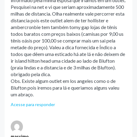
informado pela minha esposa que iríamos em um outlet.
Pesquisei na net e vi que seriam aproximadamente 500
milhas de distancia. Olha realmente vale percorrer esta
distancia pois este outlet alem de ter hollister e
ambercronbie tem também tomy gap lojas de tênis
todos baratos com preços baixos (camisas por 9,00 us
tênis oásis por 100,00 se comprar mais um sai pela
metade do preço). Valeu a dica fornecida e Índico a
todos que dêem uma esticado há ate lá e não deixem de
ir island hilton head uma cidade ao lado de Blufton
(praia lindas e a distancia e de 3 milhas de Blufton).
obrigado pela dica.
Obs. Existe algum outlet em los angeles como o de
Blufton pois iremos para lá e queriamos alguns valeu
um abraço.
Acesse para responder
massimo